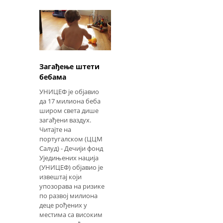
Загађење штети
бебама
УНИЦЕФ је објавио
да 17 милиона беба
широм света дише
загађени ваздух.
Читајте на
португалском (ЦЦМ
Салуд) - Дечији фонд
Уједињених нација
(УНИЦЕФ) објавио је
извештај који
упозорава на ризике
по развој милиона
деце рођених у
местима са високим