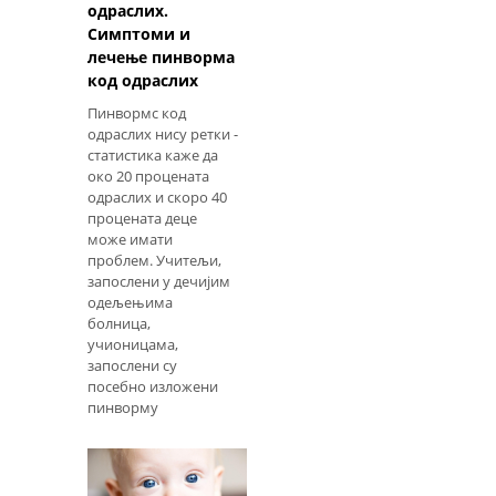
одраслих.
Симптоми и
лечење пинворма
код одраслих
Пинвормс код
одраслих нису ретки -
статистика каже да
око 20 процената
одраслих и скоро 40
процената деце
може имати
проблем. Учитељи,
запослени у дечијим
одељењима
болница,
учионицама,
запослени су
посебно изложени
пинворму