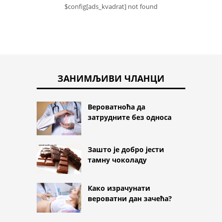
$config[ads_kvadrat] not found
ЗАНИМЉИВИ ЧЛАНЦИ
Вероватноћа да
затрудните без односа
Зашто је добро јести
тамну чоколаду
Како израчунати
вероватни дан зачећа?