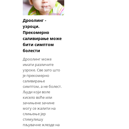
Дроолинг -
узроци.
Прекомерно
саливирање може
бити симптом
болести
Дроолинг може
имати различите
узроке. Све зато што
је прекомерно
саливирање
симптом, а не болест.
Људи који воле
кисело воће или
зачињене зачине
могу се жалити на
слињење јер
стимулишу
пљувачне жлезде на