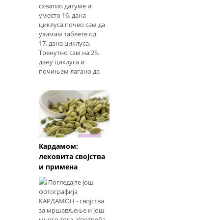
схватио датуме и
уместо 16. дана
циклуса почео сам да
узимам таблете од
17. дана циклуса.
Тренутно сам на 25.
дану циклуса и
почињем лагано да
мрљам. Молим те
обавести ме
Кардамом:
лековита својства
и примена
Погледајте још
фотографија
КАРДАМОН - својства
за мршављење и још
много тога. Употреба