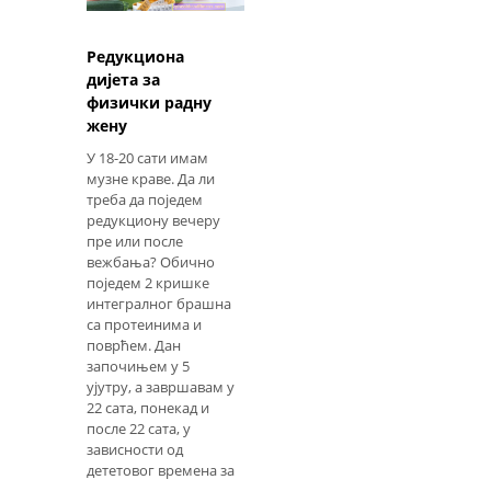
Редукциона
дијета за
физички радну
жену
У 18-20 сати имам
музне ​​краве. Да ли
треба да поједем
редукциону вечеру
пре или после
вежбања? Обично
поједем 2 кришке
интегралног брашна
са протеинима и
поврћем. Дан
започињем у 5
ујутру, а завршавам у
22 сата, понекад и
после 22 сата, у
зависности од
дететовог времена за
спавање. Како сатно