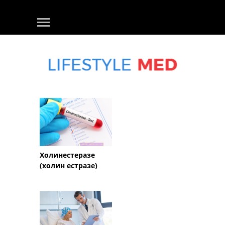
Холинестеразе
(холин естразе)