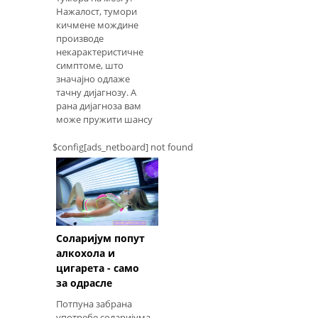
праћен
Нажалост, тумори
кичмене мождине
производе
некарактеристичне
симптоме, што
значајно одлаже
тачну дијагнозу. А
рана дијагноза вам
може пружити шансу
да будете комплетни
$config[ads_netboard] not found
Соларијум попут
алкохола и
цигарета - само
за одрасле
Потпуна забрана
употребе соларијума