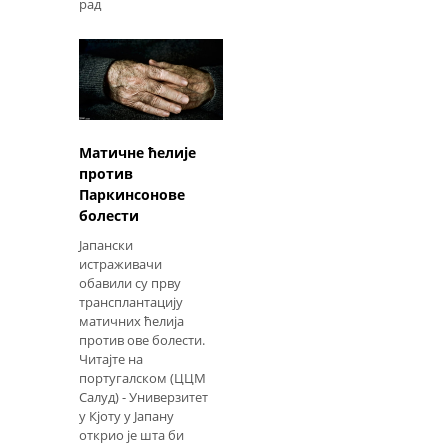
рад
Матичне ћелије
против
Паркинсонове
болести
Јапански
истраживачи
обавили су прву
трансплантацију
матичних ћелија
против ове болести.
Читајте на
португалском (ЦЦМ
Салуд) - Универзитет
у Кјоту у Јапану
открио је шта би