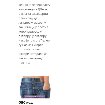
Тешко је поверовати,
али агенција ДПА је
рекла да Швајцарци
планирају да
лансирају масовну
вакцинацију против
коронавируса у
октобру, у октобру.
Како је то могуће, јер
су нас чак и врло
оптимистични
извори натерали да
чекамо вакцину
против?
ОВС код