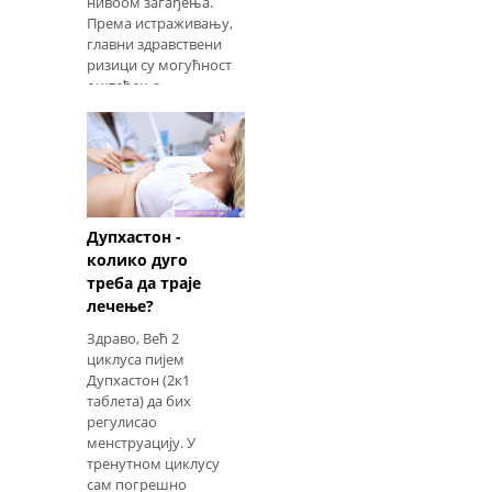
нивоом загађења.
Према истраживању,
главни здравствени
ризици су могућност
оштећења
оштећења мозга и
плућа. Светска
здравствена
организација (СЗО)
већ је објавила
студију прошле
године у којој је
Дупхастон -
упозорила да је
колико дуго
загађење одгово
треба да траје
лечење?
Здраво, Већ 2
циклуса пијем
Дупхастон (2к1
таблета) да бих
регулисао
менструацију. У
тренутном циклусу
сам погрешно