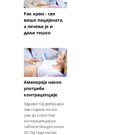
Рак крви - све
више пацијената,
а лечење је и
даље тешко
Аменореја након
употребе
контрацепције
Здраво! Од фебруара
ове године почео
сам да користим
контрацепцијске
таблете Мицрогинон
30. Од тада нисам