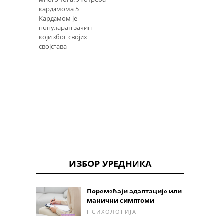
кардамома 5
Кардамом је
популаран зачин
који због својих
својстава
ИЗБОР УРЕДНИКА
Поремећаји адаптације или
манични симптоми
ПСИХОЛОГИЈА