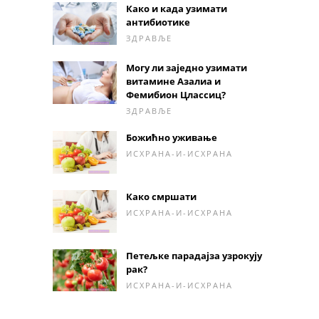
Како и када узимати
антибиотике
ЗДРАВЉЕ
Могу ли заједно узимати
витамине Азалиа и
Фемибион Цлассиц?
ЗДРАВЉЕ
Божићно уживање
ИСХРАНА-И-ИСХРАНА
Како смршати
ИСХРАНА-И-ИСХРАНА
Петељке парадајза узрокују
рак?
ИСХРАНА-И-ИСХРАНА