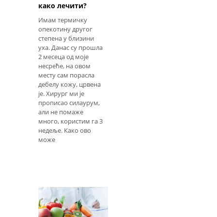
како лечити?
Имам термичку
опекотину другог
степена у близини
уха. Данас су прошла
2 месеца од моје
несреће, на овом
месту сам порасла
дебелу кожу, црвена
је. Хирург ми је
прописао силаурум,
али не помаже
много, користим га 3
недеље. Како ово
може