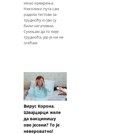
имао крварења.
Неколико пута сам
радила тестове за
трудноћу и сви су
били негативни.
Сумњам да то није
трудноћа, јер је ни не
осећам
Вирус Корона.
Швајцарци желе
да вакцинишу
ове јесени? То је
невероватно!