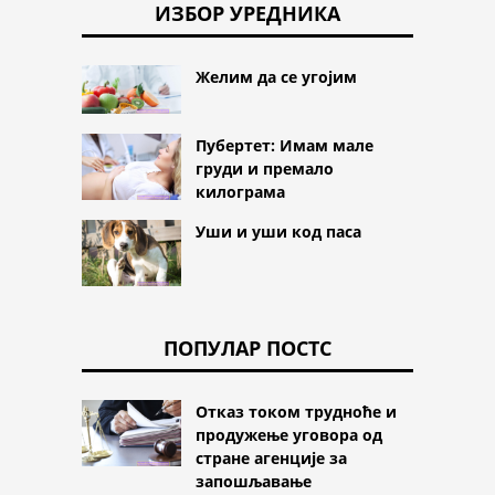
ИЗБОР УРЕДНИКА
Желим да се угојим
Пубертет: Имам мале
груди и премало
килограма
Уши и уши код паса
ПОПУЛАР ПОСТС
Отказ током трудноће и
продужење уговора од
стране агенције за
запошљавање